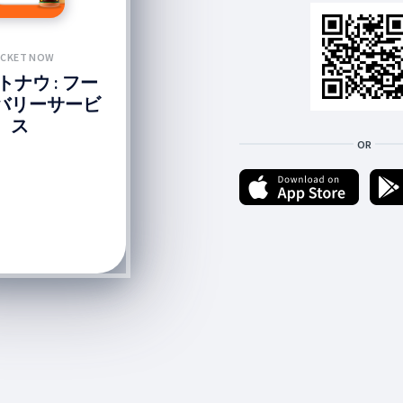
CKET NOW
ナウ : フー
バリーサービ
ス
OR